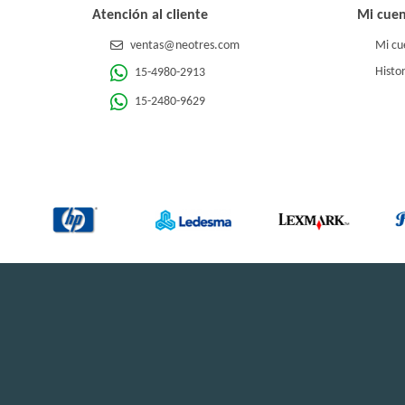
Atención al cliente
Mi cue
ventas@neotres.com
Mi cu
Histor
15-4980-2913
15-2480-9629