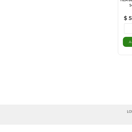
TIZA B
1
$ 5
LO