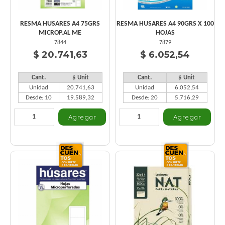
RESMA HUSARES A4 75GRS
RESMA HUSARES A4 90GRS X 100
MICROP.AL ME
HOJAS
7844
7879
$ 20.741,63
$ 6.052,54
Cant.
$ Unit
Cant.
$ Unit
Unidad
20.741,63
Unidad
6.052,54
Desde: 10
19.589,32
Desde: 20
5.716,29