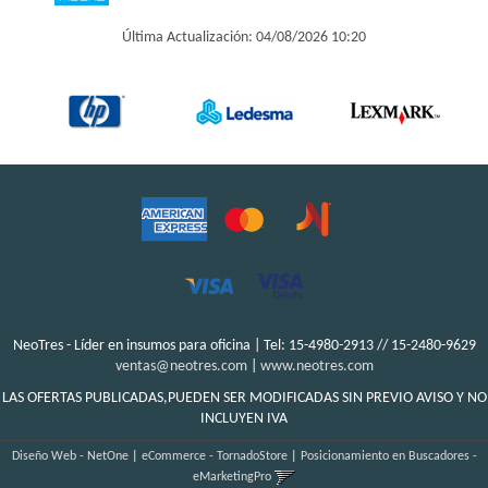
Última Actualización: 04/08/2026 10:20
NeoTres - Líder en insumos para oficina | Tel:
15-4980-2913 // 15-2480-9629
ventas@neotres.com
|
www.neotres.com
LAS OFERTAS PUBLICADAS,PUEDEN SER MODIFICADAS SIN PREVIO AVISO Y NO
INCLUYEN IVA
Diseño Web - NetOne
|
eCommerce - TornadoStore
|
Posicionamiento en Buscadores -
eMarketingPro