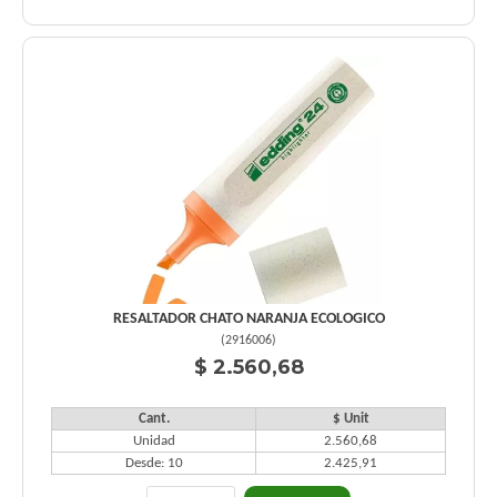
RESALTADOR CHATO NARANJA ECOLOGICO
(
2916006
)
$ 2.560,68
Cant.
$ Unit
Unidad
2.560,68
Desde: 10
2.425,91