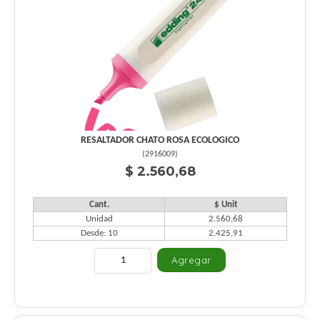
RESALTADOR CHATO ROSA ECOLOGICO
(
2916009
)
$ 2.560,68
Cant.
$ Unit
Unidad
2.560,68
Desde: 10
2.425,91