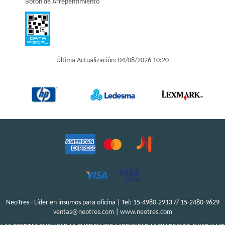
Botón de Arrepentimiento
Última Actualización: 04/08/2026 10:20
NeoTres - Líder en insumos para oficina | Tel:
15-4980-2913 // 15-2480-9629
ventas@neotres.com
|
www.neotres.com