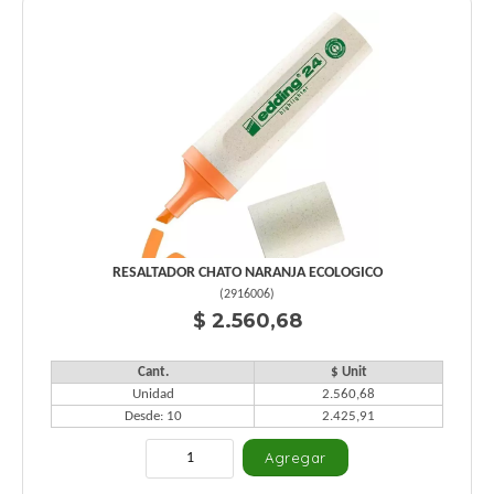
RESALTADOR CHATO NARANJA ECOLOGICO
(
2916006
)
$ 2.560,68
Cant.
$ Unit
Unidad
2.560,68
Desde: 10
2.425,91