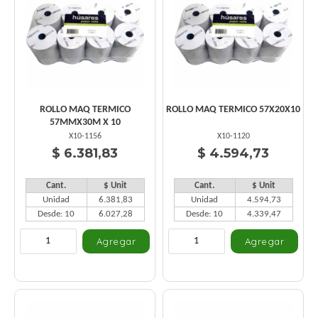
ROLLO MAQ TERMICO
ROLLO MAQ TERMICO 57X20X10
57MMX30M X 10
X10-1156
X10-1120
$ 6.381,83
$ 4.594,73
Cant.
$ Unit
Cant.
$ Unit
Unidad
6.381,83
Unidad
4.594,73
Desde: 10
6.027,28
Desde: 10
4.339,47