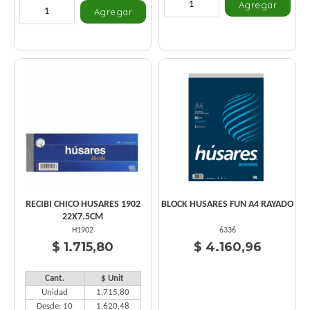
RECIBI CHICO HUSARES 1902
BLOCK HUSARES FUN A4 RAYADO
22X7.5CM
H1902
6336
$ 1.715,80
$ 4.160,96
Cant.
$ Unit
Unidad
1.715,80
Desde: 10
1.620,48