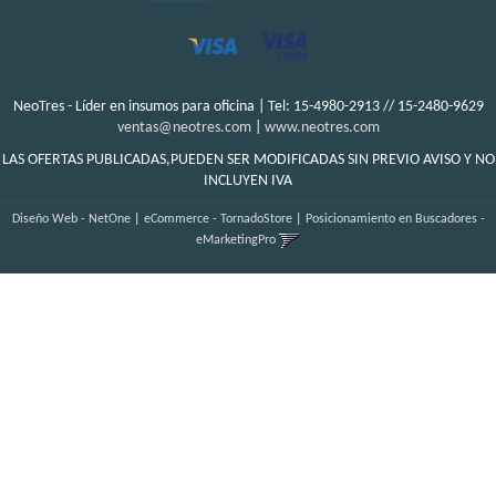
NeoTres - Líder en insumos para oficina | Tel:
15-4980-2913 // 15-2480-9629
ventas@neotres.com
|
www.neotres.com
LAS OFERTAS PUBLICADAS,PUEDEN SER MODIFICADAS SIN PREVIO AVISO Y NO
INCLUYEN IVA
Diseño Web - NetOne
|
eCommerce - TornadoStore
|
Posicionamiento en Buscadores -
eMarketingPro