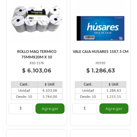
ROLLO MAQ TERMICO
VALE CAJA HUSARES 15X7.5 CM
75MMX20M X 10
X10-1176
H1910
$ 6.103,06
$ 1.286,63
Cant.
$ Unit
Cant.
$ Unit
Unidad
6.103,06
Unidad
1.286,63
Desde: 10
5.764,00
Desde: 10
1.215,15