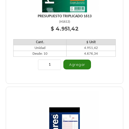
PRESUPUESTO TRIPLICADO 1613
(
H1613
)
$ 4.951,42
Cant.
$ Unit
Unidad
4.951,42
Desde: 10
4.676,34