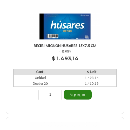
RECIBI MIGNON HUSARES 15X7.5 CM
(
H1909
)
$ 1.493,14
Cant.
$ Unit
Unidad
1.493,14
Desde: 20
1.410,19