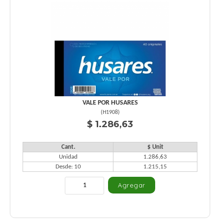
VALE POR HUSARES
(
H1908
)
$ 1.286,63
Cant.
$ Unit
Unidad
1.286,63
Desde: 10
1.215,15