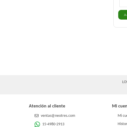
LO
Atención al cliente
Mi cue
ventas@neotres.com
Mi cu
Histor
15-4980-2913