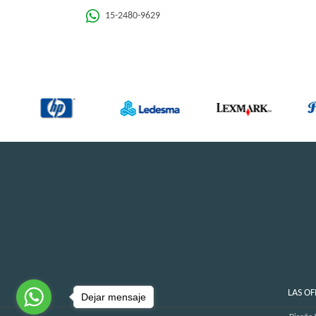
15-2480-9629
LAS OF
Dejar mensaje