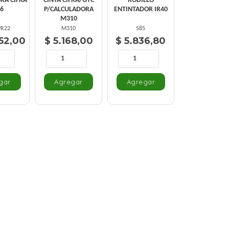
RA CIFRA
CINTA CIFRA/GTC
RODILLO
26
P/CALCULADORA
ENTINTADOR IR40
M310
PR22
M310
585
252,00
$ 5.168,00
$ 5.836,80