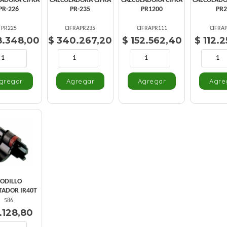
ADORA CIFRA
CALCULADORA CIFRA
CALCULADORA CIFRA
CALCULADO
PR-226
PR-235
PR1200
PR
PR225
CIFRAPR235
CIFRAPR111
CIFRA
8.348,00
$ 340.267,20
$ 152.562,40
$ 112.
ODILLO
TADOR IR40T
586
.128,80