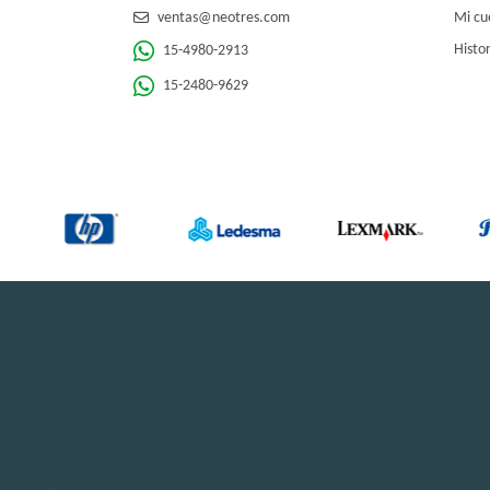
ventas@neotres.com
Mi cu
Histor
15-4980-2913
15-2480-9629