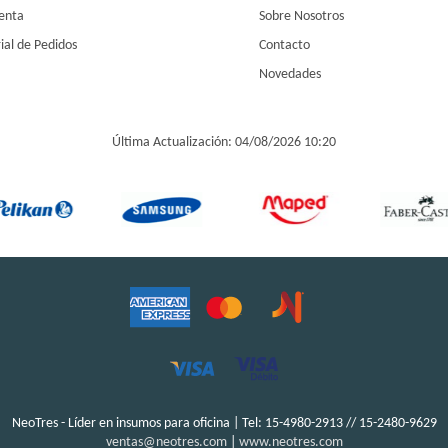
enta
Sobre Nosotros
ial de Pedidos
Contacto
Novedades
Última Actualización: 04/08/2026 10:20
NeoTres - Líder en insumos para oficina | Tel:
15-4980-2913 // 15-2480-9629
ventas@neotres.com
|
www.neotres.com