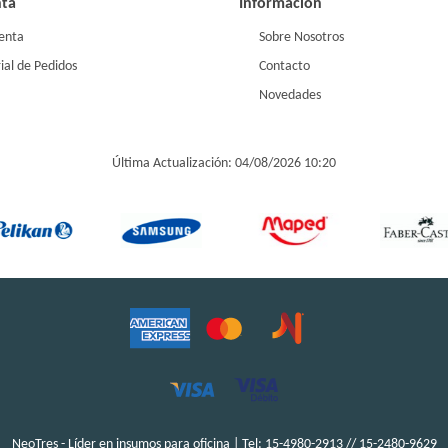
nta
Información
enta
Sobre Nosotros
ial de Pedidos
Contacto
Novedades
Última Actualización: 04/08/2026 10:20
NeoTres - Líder en insumos para oficina | Tel:
15-4980-2913 // 15-2480-9629