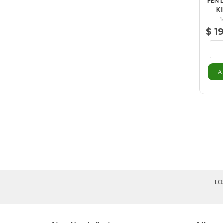
PEN 
K
1
$ 1
LO