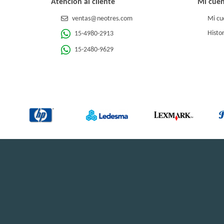
Atención al cliente
Mi cue
ventas@neotres.com
Mi cu
Histor
15-4980-2913
15-2480-9629