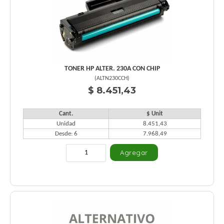
TONER HP ALTER. 230A CON CHIP
(
ALTN230CCH
)
$ 8.451,43
Cant.
$ Unit
Unidad
8.451,43
Desde: 6
7.968,49