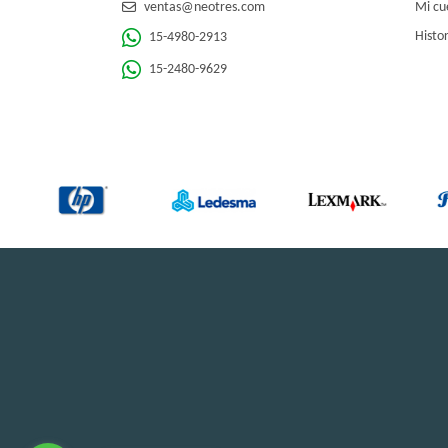
ventas@neotres.com
Mi cu
Histor
15-4980-2913
15-2480-9629