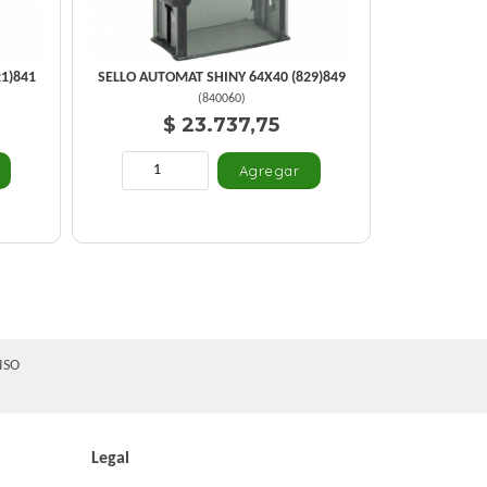
1)841
SELLO AUTOMAT SHINY 64X40 (829)849
(
840060
)
$ 23.737,75
ISO
Legal