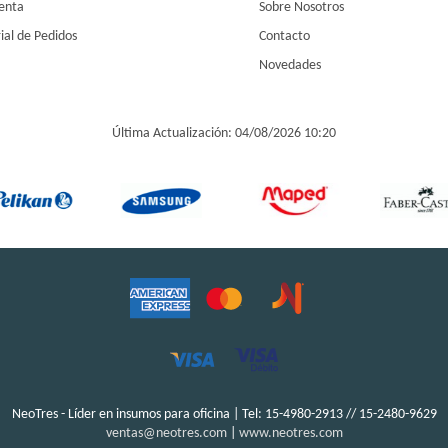
enta
Sobre Nosotros
ial de Pedidos
Contacto
Novedades
Última Actualización: 04/08/2026 10:20
NeoTres - Líder en insumos para oficina | Tel:
15-4980-2913 // 15-2480-9629
ventas@neotres.com
|
www.neotres.com