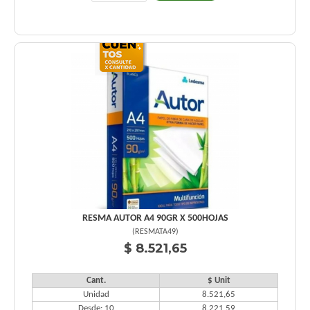
RESMA AUTOR A4 90GR X 500HOJAS
(
RESMATA49
)
$ 8.521,65
Cant.
$ Unit
Unidad
8.521,65
Desde: 10
8.221,59