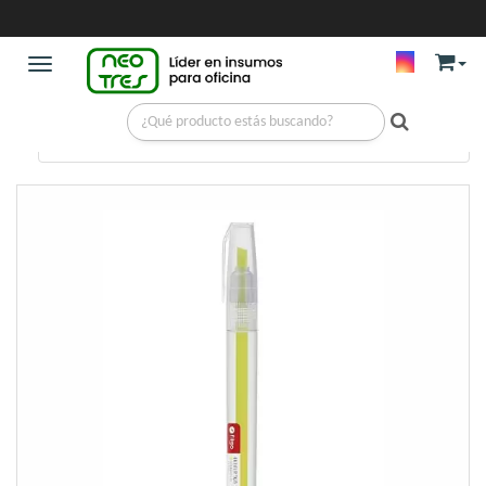
Toggle navigation
ESCRITURA
/
RESALTADORES
/
RESALTADOR AMARILLO FILGO