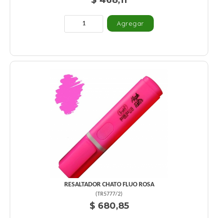
$ 468,11
RESALTADOR CHATO FLUO ROSA
(
TR5777/2
)
$ 680,85