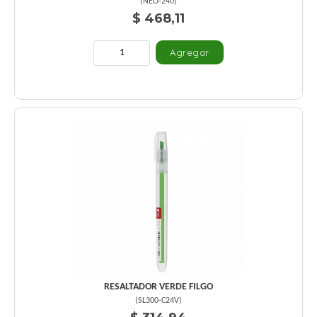
(
NEO-240
)
$ 468,11
RESALTADOR VERDE FILGO
(
SL300-C24V
)