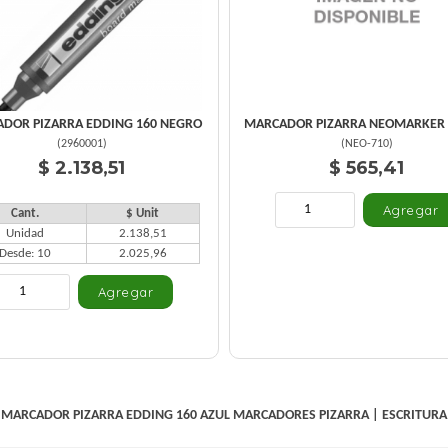
DOR PIZARRA EDDING 160 NEGRO
MARCADOR PIZARRA NEOMARKER
(
2960001
)
(
NEO-710
)
$ 2.138,51
$ 565,41
Cant.
$ Unit
Unidad
2.138,51
Desde: 10
2.025,96
MARCADOR PIZARRA EDDING 160 AZUL
MARCADORES PIZARRA
|
ESCRITURA