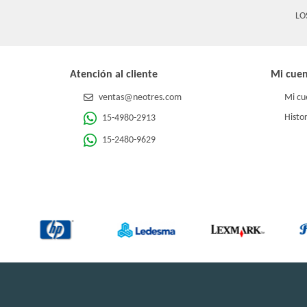
LO
Atención al cliente
Mi cue
ventas@neotres.com
Mi cu
Histor
15-4980-2913
15-2480-9629