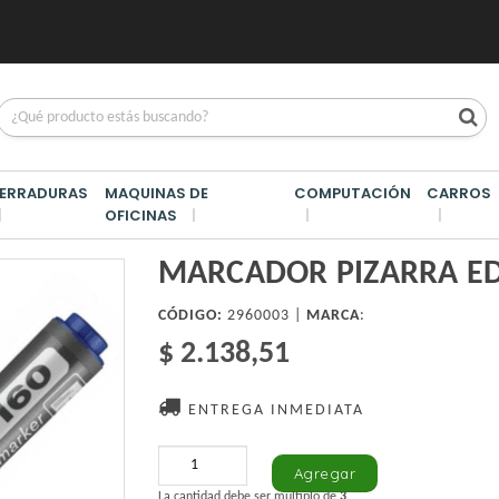
ERRADURAS
MAQUINAS DE
COMPUTACIÓN
CARROS
OFICINAS
ARRA EDDING 160 AZUL
MARCADOR PIZARRA ED
CÓDIGO:
2960003 |
MARCA
:
$ 2.138,51
ENTREGA INMEDIATA
La cantidad debe ser múltiplo de
3