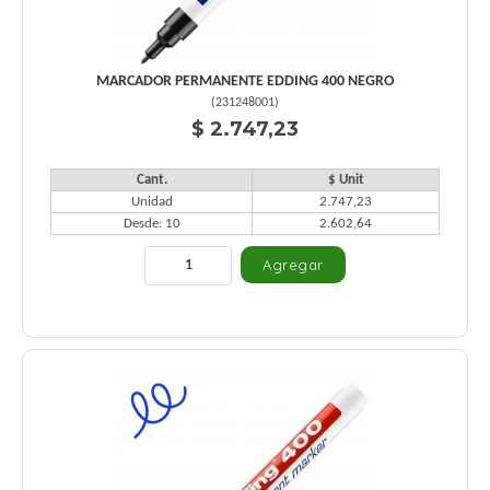
MARCADOR PERMANENTE EDDING 400 NEGRO
(
231248001
)
$ 2.747,23
Cant.
$ Unit
Unidad
2.747,23
Desde: 10
2.602,64