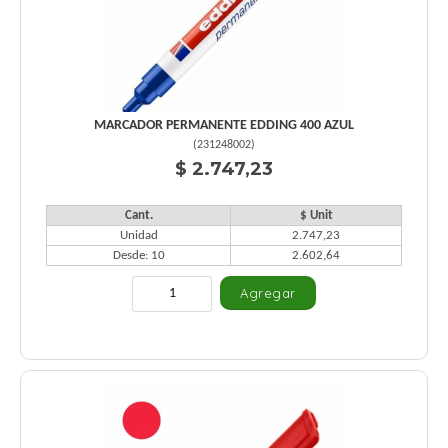
MARCADOR PERMANENTE EDDING 400 AZUL
(
231248002
)
$ 2.747,23
Cant.
$ Unit
Unidad
2.747,23
Desde: 10
2.602,64