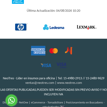
Última Actualización: 04/08/2026 10:20
NeoTres - Líder en insumos para oficina | Tel:
15-4980-2913 // 15-2480-9629
ventas@neotres.com
|
www.neotres.com
LAS OFERTAS PUBLICADAS,PUEDEN SER MODIFICADAS SIN PREVIO AVISO Y NO
INCLUYEN IVA
Diseño Web - NetOne
|
eCommerce - TornadoStore
|
Posicionamiento en Buscadores -