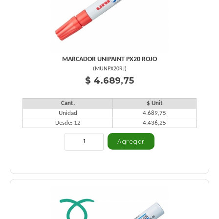
MARCADOR UNIPAINT PX20 ROJO
(
MUNPX20RJ
)
$ 4.689,75
Cant.
$ Unit
Unidad
4.689,75
Desde: 12
4.436,25