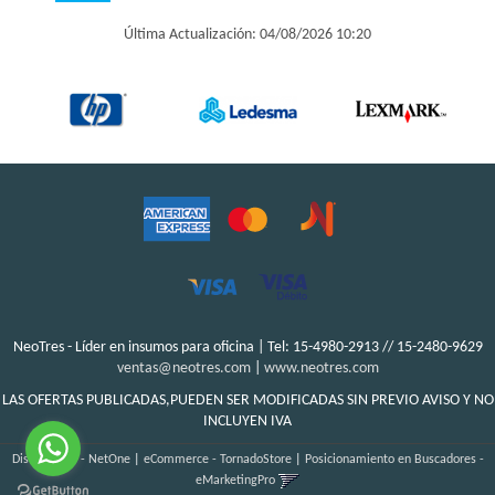
Última Actualización: 04/08/2026 10:20
NeoTres - Líder en insumos para oficina | Tel:
15-4980-2913 // 15-2480-9629
ventas@neotres.com
|
www.neotres.com
LAS OFERTAS PUBLICADAS,PUEDEN SER MODIFICADAS SIN PREVIO AVISO Y NO
INCLUYEN IVA
Diseño Web - NetOne
|
eCommerce - TornadoStore
|
Posicionamiento en Buscadores -
eMarketingPro