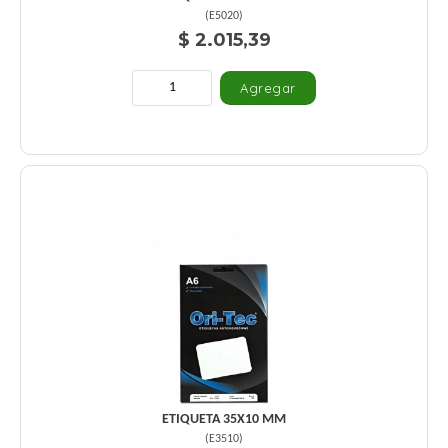
(
E5020
)
$ 2.015,39
ETIQUETA 35X10 MM
(
E3510
)