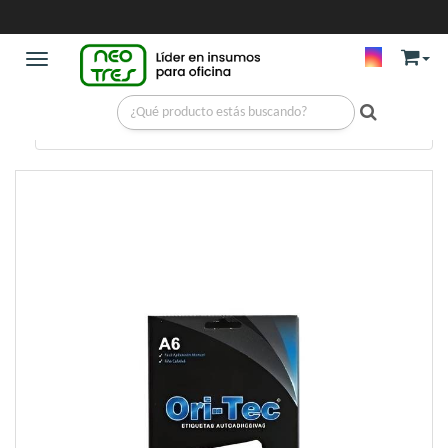
Toggle navigation
LIBRERIA
/
ETIQUETAS
/
ETIQUETA 50X28 MM