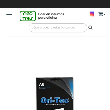
Toggle navigation
LIBRERIA
/
ETIQUETAS
/
ETIQUETA 48X9 MM