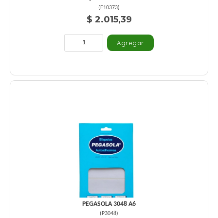
(
E10373
)
$ 2.015,39
PEGASOLA 3048 A6
(
P3048
)