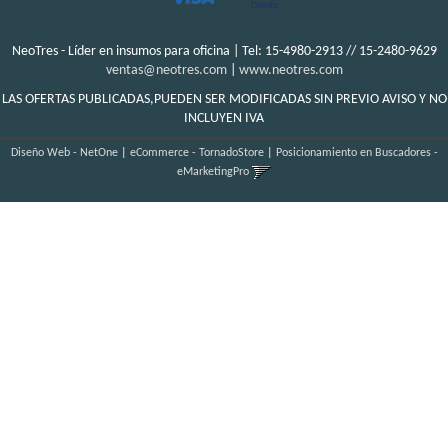
NeoTres - Líder en insumos para oficina | Tel:
15-4980-2913 // 15-2480-9629
ventas@neotres.com
|
www.neotres.com
LAS OFERTAS PUBLICADAS,PUEDEN SER MODIFICADAS SIN PREVIO AVISO Y NO
INCLUYEN IVA
Diseño Web - NetOne
|
eCommerce - TornadoStore
|
Posicionamiento en Buscadores -
eMarketingPro