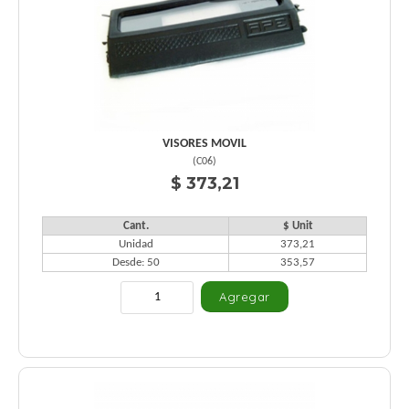
VISORES MOVIL
(
C06
)
$ 373,21
Cant.
$ Unit
Unidad
373,21
Desde: 50
353,57