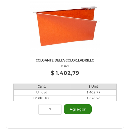
COLGANTE DELTA COLOR.LADRILLO
(
C02
)
$ 1.402,79
Cant.
$ Unit
Unidad
1.402,79
Desde: 100
1.328,96