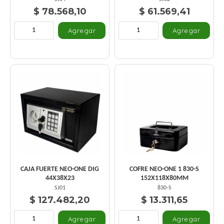
$ 78.568,10
$ 61.569,41
CAJA FUERTE NEO-ONE DIG
COFRE NEO-ONE 1 830-S
44X38X23
152X118X80MM
SJ01
830-S
$ 127.482,20
$ 13.311,65