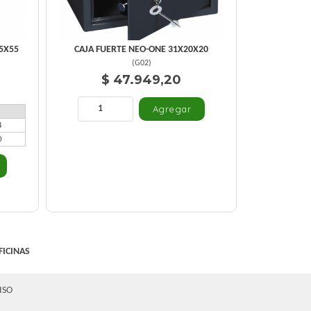
5X55
CAJA FUERTE NEO-ONE 31X20X20
(
G02
)
$ 47.949,20
4
0
FICINAS
ISO