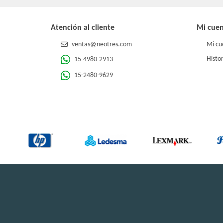
Atención al cliente
Mi cue
ventas@neotres.com
Mi cu
Histor
15-4980-2913
15-2480-9629