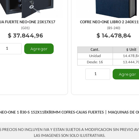
JA FUERTE NEO-ONE 23X17X17
COFRE NEO-ONE LIBRO 2 240X11
(
G01
)
(
BS-240
)
$ 37.844,96
$ 14.478,84
Cant.
$ Unit
Unidad
14.478,8
Desde: 16
13.444,7
NEO-ONE 1 830-S 152X118X80MM
COFRES-CAJAS FUERTES
|
MAQUINAS DE O
S PRECIOS NO INCLUYEN IVA Y ESTAN SUJETOS A MODIFICACION SIN PREVIO AV
LAS IMAGENES SON SOLO ILUSTRATIVAS.