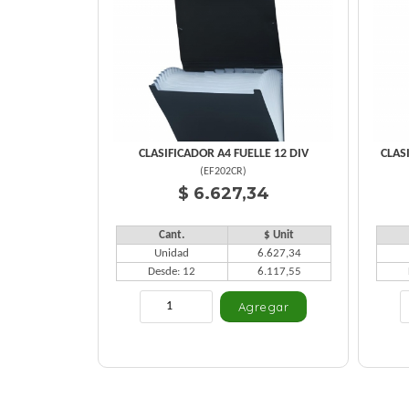
CLASIFICADOR A4 FUELLE 12 DIV
CLAS
(
EF202CR
)
$ 6.627,34
Cant.
$ Unit
Unidad
6.627,34
Desde: 12
6.117,55