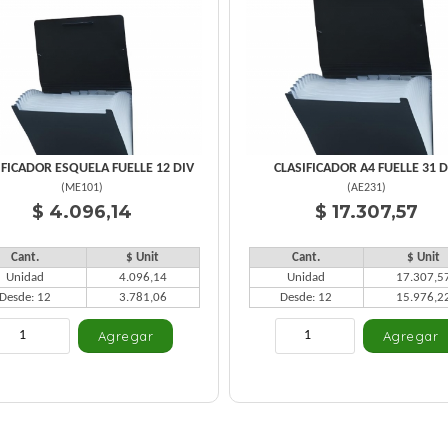
IFICADOR ESQUELA FUELLE 12 DIV
CLASIFICADOR A4 FUELLE 31 D
(
ME101
)
(
AE231
)
$ 4.096,14
$ 17.307,57
Cant.
$ Unit
Cant.
$ Unit
Unidad
4.096,14
Unidad
17.307,5
Desde: 12
3.781,06
Desde: 12
15.976,2