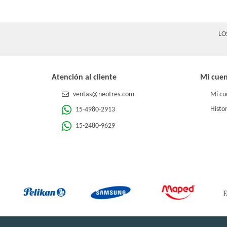
LO
Atención al cliente
Mi cue
ventas@neotres.com
Mi cu
Histor
15-4980-2913
15-2480-9629