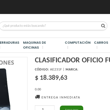
ERRADURAS
MAQUINAS DE
COMPUTACIÓN
CARROS
OFICINAS
CIO FUELLE 31 DIV
CLASIFICADOR OFICIO F
CÓDIGO:
AE231F |
MARCA
:
$ 18.389,63
0.00
ENTREGA INMEDIATA