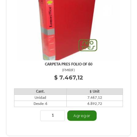
CARPETA PRES FOLIO OF 60
(
FM60F
)
$ 7.467,12
Cant.
$ Unit
Unidad
7.467,12
Desde: 6
6.892,72