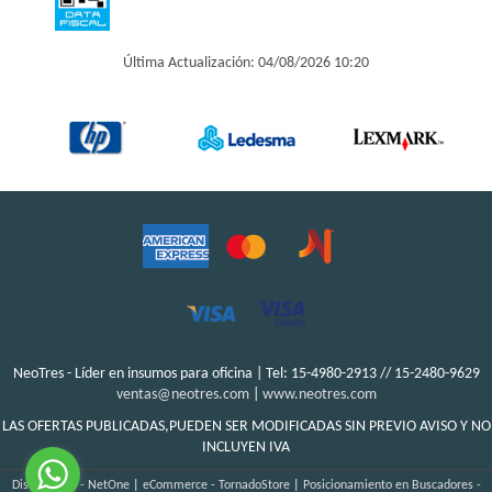
Última Actualización: 04/08/2026 10:20
NeoTres - Líder en insumos para oficina | Tel:
15-4980-2913 // 15-2480-9629
ventas@neotres.com
|
www.neotres.com
LAS OFERTAS PUBLICADAS,PUEDEN SER MODIFICADAS SIN PREVIO AVISO Y NO
INCLUYEN IVA
Diseño Web - NetOne
|
eCommerce - TornadoStore
|
Posicionamiento en Buscadores -