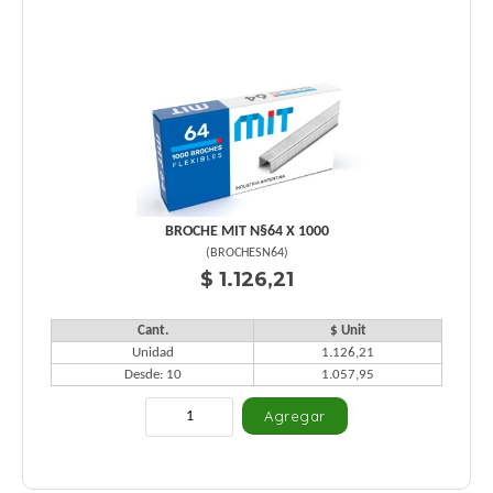
BROCHE MIT N§64 X 1000
(
BROCHESN64
)
$ 1.126,21
Cant.
$ Unit
Unidad
1.126,21
Desde: 10
1.057,95