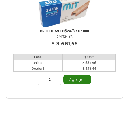
BROCHE MIT N§24/8R X 1000
(
BMIT24-8R
)
$ 3.681,56
Cant.
$ Unit
Unidad
3.681,56
Desde: 5
3.458,44