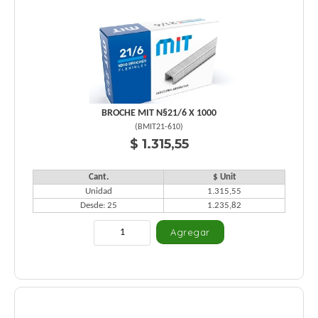
BROCHE MIT N§21/6 X 1000
(
BMIT21-610
)
$ 1.315,55
Cant.
$ Unit
Unidad
1.315,55
Desde: 25
1.235,82