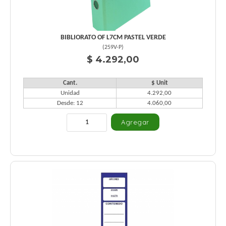
BIBLIORATO OF L7CM PASTEL VERDE
(
259V-P
)
$ 4.292,00
Cant.
$ Unit
Unidad
4.292,00
Desde: 12
4.060,00