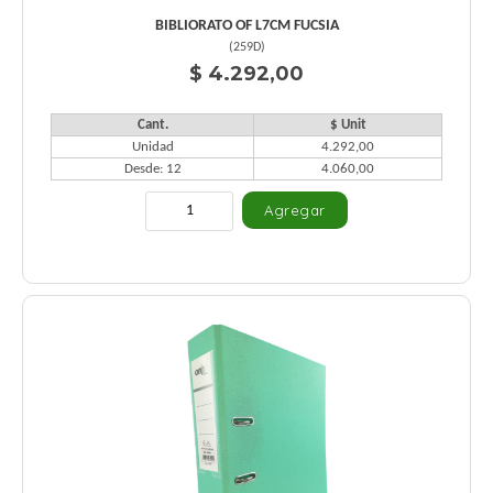
BIBLIORATO OF L7CM FUCSIA
(
259D
)
$ 4.292,00
Cant.
$ Unit
Unidad
4.292,00
Desde: 12
4.060,00