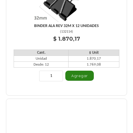
BINDER ALA REV 32M X 12 UNIDADES
(
132114
)
$ 1.870,17
Cant.
$ Unit
Unidad
1.870,17
Desde: 12
1.769,08