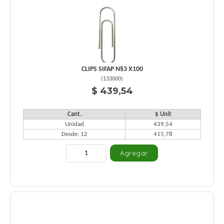
CLIPS SIFAP N§3 X100
(
133000
)
$ 439,54
Cant.
$ Unit
Unidad
439,54
Desde: 12
415,78