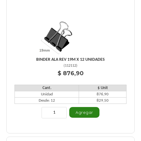
BINDER ALA REV 19M X 12 UNIDADES
(
112112
)
$ 876,90
Cant.
$ Unit
Unidad
876,90
Desde: 12
829,50