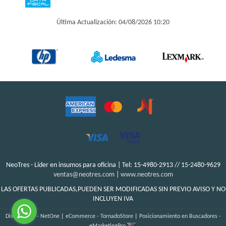
Última Actualización: 04/08/2026 10:20
NeoTres - Líder en insumos para oficina | Tel:
15-4980-2913 // 15-2480-9629
ventas@neotres.com
|
www.neotres.com
LAS OFERTAS PUBLICADAS,PUEDEN SER MODIFICADAS SIN PREVIO AVISO Y NO
INCLUYEN IVA
Diseño Web - NetOne
|
eCommerce - TornadoStore
|
Posicionamiento en Buscadores -